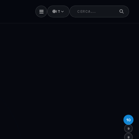
IT
10
9
8