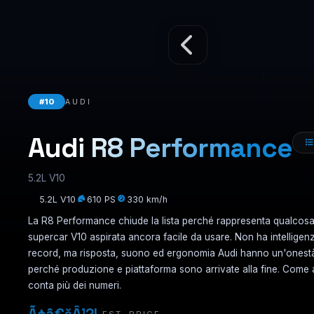
Hypercar
Rankings
#10
AUDI
Audi R8 Performance
5.2L V10
5.2L V10
610 PS
330 km/h
La R8 Performance chiude la lista perché rappresenta qualcos
supercar V10 aspirata ancora facile da usare. Non ha intelligen
record, ma risposta, suono ed ergonomia Audi hanno un'onestà
perché produzione e piattaforma sono arrivate alla fine. Come 
conta più dei numeri.