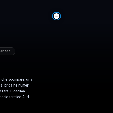
SPECS
a che scompare: una
za ibrida né numeri
 rara. È decima
addio termico Audi,